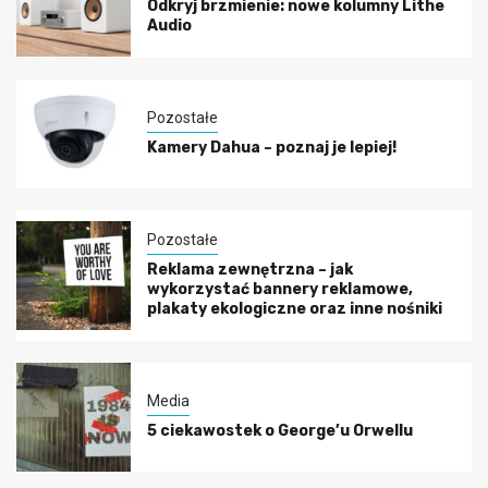
Odkryj brzmienie: nowe kolumny Lithe
Audio
Pozostałe
Kamery Dahua – poznaj je lepiej!
Pozostałe
Reklama zewnętrzna – jak
wykorzystać bannery reklamowe,
plakaty ekologiczne oraz inne nośniki
Media
5 ciekawostek o George’u Orwellu