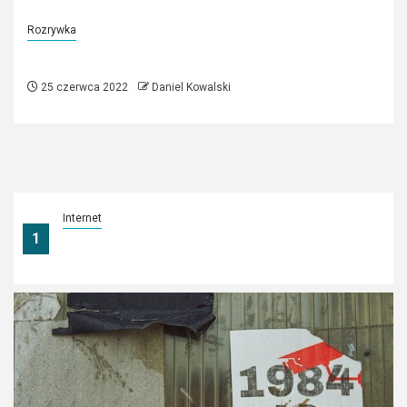
Rozrywka
Teatr na miarę Twoich oczekiwań
25 czerwca 2022
Daniel Kowalski
Internet
1
Światłowód, mobilny czy radiowy? Jaki
Internet w Będzinie wybrać?