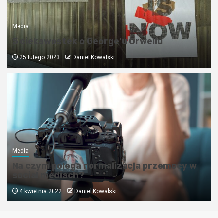
Media
5 ciekawostek o George’u Orwellu
25 lutego 2023
Daniel Kowalski
Media
Na czym polega normalizacja przemocy w
social mediach?
4 kwietnia 2022
Daniel Kowalski