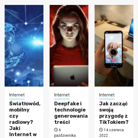
Internet
Internet
Internet
Światłowód,
Deepfake i
Jak zacząć
mobilny
technologie
swoją
czy
generowania
przygodę z
radiowy?
treści
TikTokiem?
Jaki
6
14 czerwca
Internet w
października
2022