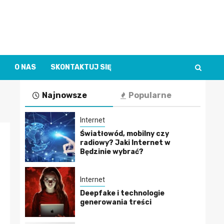
O NAS
SKONTAKTUJ SIĘ
Najnowsze
Popularne
Internet
Światłowód, mobilny czy
radiowy? Jaki Internet w
Będzinie wybrać?
Internet
Deepfake i technologie
generowania treści