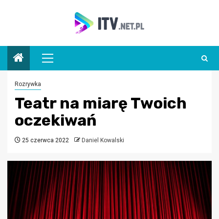
Przejdź
do
treści
Menu
główne
Rozrywka
Teatr na miarę Twoich
oczekiwań
25 czerwca 2022
Daniel Kowalski