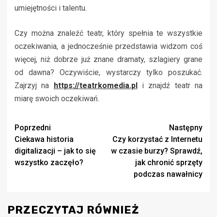
umiejętności i talentu.
Czy można znaleźć teatr, który spełnia te wszystkie
oczekiwania, a jednocześnie przedstawia widzom coś
więcej, niż dobrze już znane dramaty, szlagiery grane
od dawna? Oczywiście, wystarczy tylko poszukać.
Zajrzyj na
https://teatrkomedia.pl
i znajdź teatr na
miarę swoich oczekiwań.
Zobacz
Poprzedni
Następny
Ciekawa historia
Czy korzystać z Internetu
wpisy
digitalizacji – jak to się
w czasie burzy? Sprawdź,
wszystko zaczęło?
jak chronić sprzęty
podczas nawałnicy
PRZECZYTAJ RÓWNIEŻ