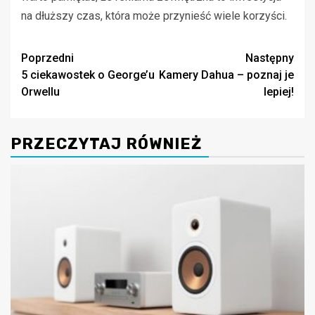
na dłuższy czas, która może przynieść wiele korzyści.
Zobacz
Poprzedni
Następny
5 ciekawostek o George’u
Kamery Dahua – poznaj je
wpisy
Orwellu
lepiej!
PRZECZYTAJ RÓWNIEŻ