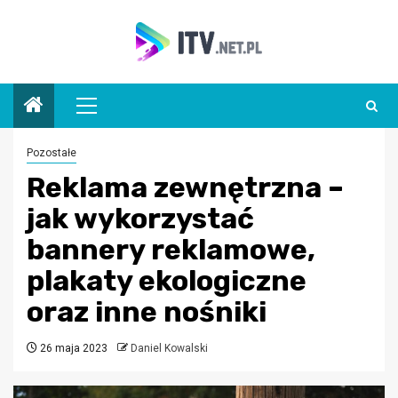
Przejdź
do
treści
Menu
główne
Pozostałe
Reklama zewnętrzna –
jak wykorzystać
bannery reklamowe,
plakaty ekologiczne
oraz inne nośniki
26 maja 2023
Daniel Kowalski