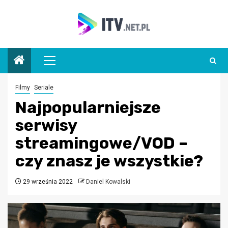
Przejdź
do
treści
Menu
główne
Filmy
Seriale
Najpopularniejsze
serwisy
streamingowe/VOD –
czy znasz je wszystkie?
29 września 2022
Daniel Kowalski